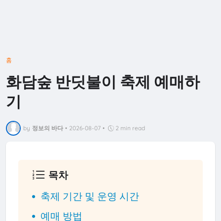
홈
화담숲 반딧불이 축제 예매하
기
by
정보의 바다
•
2026-08-07
•
2 min read
목차
축제 기간 및 운영 시간
예매 방법